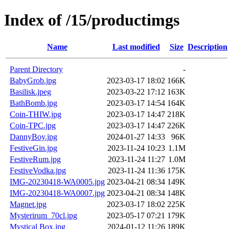
Index of /15/productimgs
Name
Last modified
Size
Description
Parent Directory
-
BabyGrob.jpg
2023-03-17 18:02
166K
Basilisk.jpeg
2023-03-22 17:12
163K
BathBomb.jpg
2023-03-17 14:54
164K
Coin-THIW.jpg
2023-03-17 14:47
218K
Coin-TPC.jpg
2023-03-17 14:47
226K
DannyBoy.jpg
2024-01-27 14:33
96K
FestiveGin.jpg
2023-11-24 10:23
1.1M
FestiveRum.jpg
2023-11-24 11:27
1.0M
FestiveVodka.jpg
2023-11-24 11:36
175K
IMG-20230418-WA0005.jpg
2023-04-21 08:34
149K
IMG-20230418-WA0007.jpg
2023-04-21 08:34
148K
Magnet.jpg
2023-03-17 18:02
225K
Mysterirum_70cl.jpg
2023-05-17 07:21
179K
Mystical Box.jpg
2024-01-12 11:26
189K