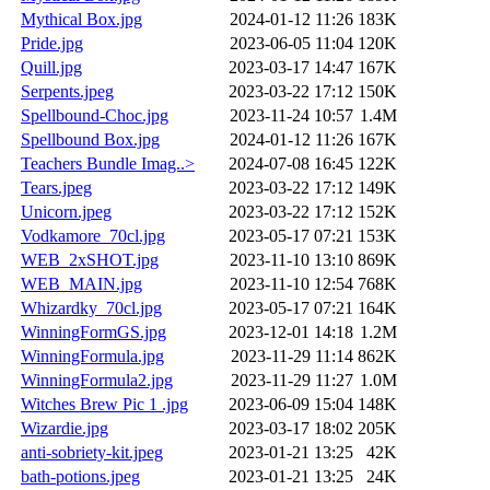
Mythical Box.jpg
2024-01-12 11:26
183K
Pride.jpg
2023-06-05 11:04
120K
Quill.jpg
2023-03-17 14:47
167K
Serpents.jpeg
2023-03-22 17:12
150K
Spellbound-Choc.jpg
2023-11-24 10:57
1.4M
Spellbound Box.jpg
2024-01-12 11:26
167K
Teachers Bundle Imag..>
2024-07-08 16:45
122K
Tears.jpeg
2023-03-22 17:12
149K
Unicorn.jpeg
2023-03-22 17:12
152K
Vodkamore_70cl.jpg
2023-05-17 07:21
153K
WEB_2xSHOT.jpg
2023-11-10 13:10
869K
WEB_MAIN.jpg
2023-11-10 12:54
768K
Whizardky_70cl.jpg
2023-05-17 07:21
164K
WinningFormGS.jpg
2023-12-01 14:18
1.2M
WinningFormula.jpg
2023-11-29 11:14
862K
WinningFormula2.jpg
2023-11-29 11:27
1.0M
Witches Brew Pic 1 .jpg
2023-06-09 15:04
148K
Wizardie.jpg
2023-03-17 18:02
205K
anti-sobriety-kit.jpeg
2023-01-21 13:25
42K
bath-potions.jpeg
2023-01-21 13:25
24K